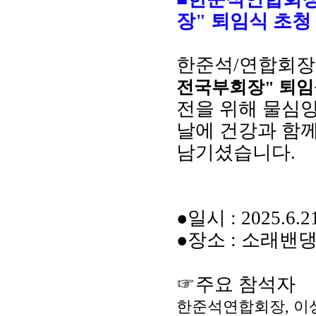
장" 퇴임식
초청
한준석
/
연합회장
전국부회장" 퇴임
전을 위해 물심
날에 건강과 함
남기셨습니다.
●
일시
:
2025.6.2
●
장소
: 소래밴
☞주요 참석자
한준석연합회장, 이